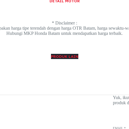
DETAIL MOTOR
* Disclaimer :
upakan harga tipe terendah dengan harga OTR Batam, harga sewaktu-wa
Hubungi MKP Honda Batam untuk mendapatkan harga terbaik.
PRODUK LAIN
Yuk, iku
produk d
EMAIL
*