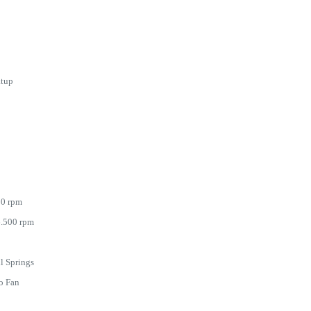
tup
00 rpm
6.500 rpm
l Springs
o Fan