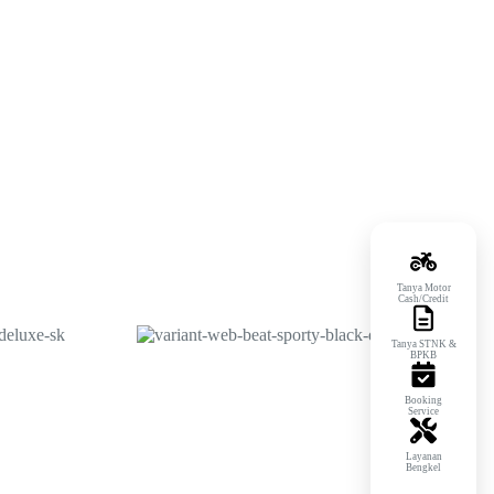
Tanya Motor
Cash/Credit
Tanya STNK &
BPKB
Booking
Service
Layanan
Bengkel