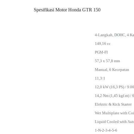
Spesifikasi Motor Honda GTR 150
4-Langkah, DOHC, 4 Ka
149,16 cc
PGM-FI
57,3 x 57,8 mm
Manual, 6 Kecepatan
11,3:1
12,0 kW (16,3 PS) / 9.0
14,2 Nm (1,45 kgf.m) / 
Elektric & Kick Starter
Wet Multiplate with Coi
Liquid Cooled with Aut
1-N-2-3-4-5-6